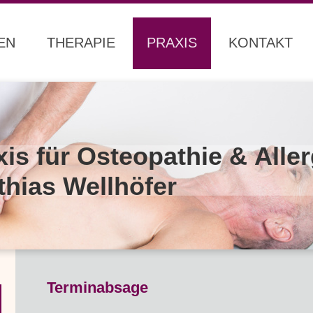
EN
THERAPIE
PRAXIS
KONTAKT
xis für Osteopathie & Aller
thias Wellhöfer
Terminabsage